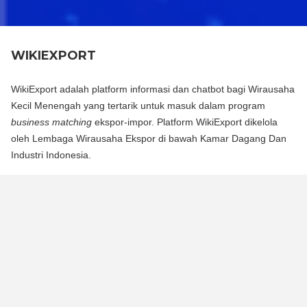
WIKIEXPORT
WikiExport adalah platform informasi dan chatbot bagi Wirausaha
Kecil Menengah yang tertarik untuk masuk dalam program
business matching
ekspor-impor. Platform WikiExport dikelola
oleh Lembaga Wirausaha Ekspor di bawah Kamar Dagang Dan
Industri Indonesia.
WikiExport adalah platform informasi dan chat bot bagi
Wirausaha Kecil Menengah yang tertarik untuk masuk dalam
program business matching ekspor-impor. Platform WikiExport
dikelola oleh Lembaga Wirausaha Ekspor di bawah Kamar
Dagang Dan Industri Indonesia.
WikiExport membantu membuka akses informasi dan
memberikan legitimasi layak ekspor bagi wirausaha.