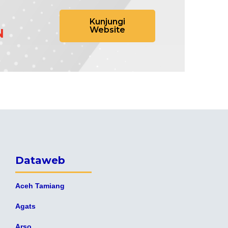
Kunjungi
Website
N
Dataweb
Aceh Tamiang
Agats
Arso