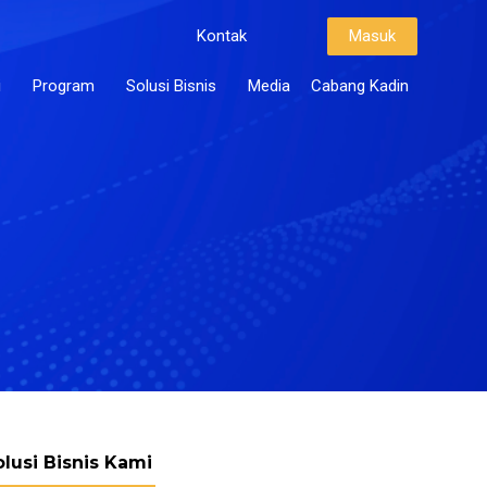
Kontak
Masuk
i
Program
Solusi Bisnis
Media
Cabang Kadin
olusi Bisnis Kami